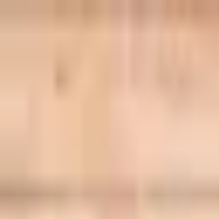
CBDディレクトリ
国内CBD・ヘンプ
名鑑
ホーム
カテゴリ
About
CBD部
CBDカレンダー
ホーム
/
CBD活用店
/
ATTA CBD CAFE
ATTA CBD CAFE
CBD活用店
#
オイル